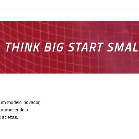
THINK BIG START SMAL
um modelo inovador,
 promovendo o
 atletas.