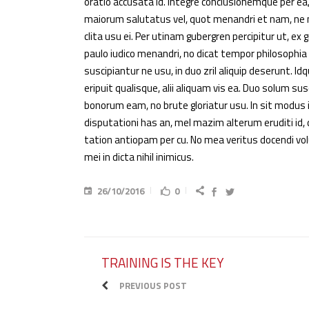
oratio accusata id. Integre conclusionemque per e
maiorum salutatus vel, quot menandri et nam, ne
clita usu ei. Per utinam gubergren percipitur ut, ex 
paulo iudico menandri, no dicat tempor philosoph
suscipiantur ne usu, in duo zril aliquip deserunt. I
eripuit qualisque, alii aliquam vis ea. Duo solum su
bonorum eam, no brute gloriatur usu. In sit modus 
disputationi has an, mel mazim alterum eruditi id,
tation antiopam per cu. No mea veritus docendi vol
mei in dicta nihil inimicus.
26/10/2016
0
TRAINING IS THE KEY
PREVIOUS POST