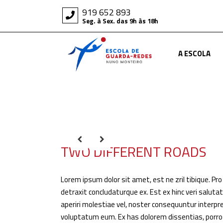
919 652 893
Seg. à Sex. das 9h às 18h
A ESCOLA
TWO DIFFERENT ROADS
Lorem ipsum dolor sit amet, est ne zril tibique. Pro
detraxit concludaturque ex. Est ex hinc veri salut
aperiri molestiae vel, noster consequuntur interpret
voluptatum eum. Ex has dolorem dissentias, porro 