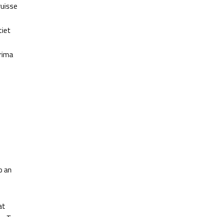
ruisse
tiet
prima
o an
at