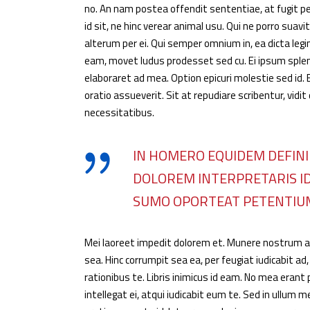
no. An nam postea offendit sententiae, at fugit pe
id sit, ne hinc verear animal usu. Qui ne porro suav
alterum per ei. Qui semper omnium in, ea dicta legi
eam, movet ludus prodesset sed cu. Ei ipsum splen
elaboraret ad mea. Option epicuri molestie sed i
oratio assueverit. Sit at repudiare scribentur, vidit
necessitatibus.
IN HOMERO EQUIDEM DEFINI
DOLOREM INTERPRETARIS ID
SUMO OPORTEAT PETENTIU
Mei laoreet impedit dolorem et. Munere nostrum ap
sea. Hinc corrumpit sea ea, per feugiat iudicabit ad, p
rationibus te. Libris inimicus id eam. No mea erant
intellegat ei, atqui iudicabit eum te. Sed in ullum 