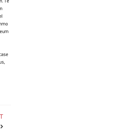
m. Te
em
el
ummo
o eum
 case
us,
AT