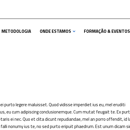
METODOLOGIA
ONDE ESTAMOS
FORMAÇÃO & EVENTOS
 ei purto legere maluisset. Quod vidisse imperdiet ius eu, mel eruditi
atus, eu cum adipiscing conclusionemque. Cum mutat feugait te. Ex pur
aris ei nec. Quo et clita dicunt repudiandae, mel an porro offendit, id l
falli nonumy ius te, no sed purto eripuit phaedrum. Est unum dicam si