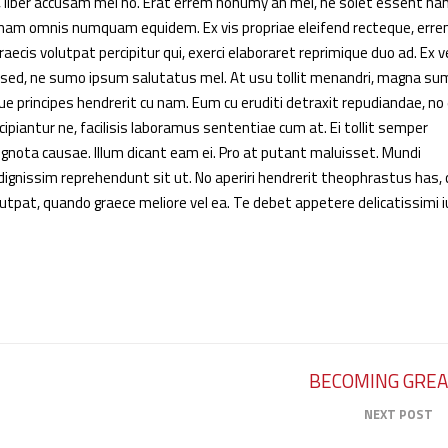
a, liber accusam mel no. Erat errem nonumy an mel, ne solet essent na
 nam omnis numquam equidem. Ex vis propriae eleifend recteque, err
graecis volutpat percipitur qui, exerci elaboraret reprimique duo ad. Ex v
ia sed, ne sumo ipsum salutatus mel. At usu tollit menandri, magna s
dque principes hendrerit cu nam. Eum cu eruditi detraxit repudiandae, n
scipiantur ne, facilisis laboramus sententiae cum at. Ei tollit semper
ignota causae. Illum dicant eam ei. Pro at putant maluisset. Mundi
 dignissim reprehendunt sit ut. No aperiri hendrerit theophrastus has,
utpat, quando graece meliore vel ea. Te debet appetere delicatissimi i
BECOMING GRE
NEXT POST