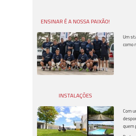
ENSINAR É A NOSSA PAIXÃO!
Um sta
como 
INSTALAÇÕES
Com um
despor
quem p