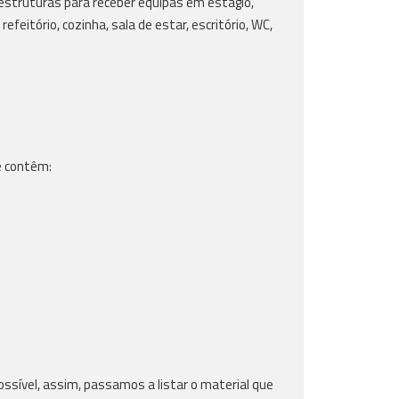
-estruturas para receber equipas em estágio,
feitório, cozinha, sala de estar, escritório, WC,
e contêm:
sível, assim, passamos a listar o material que