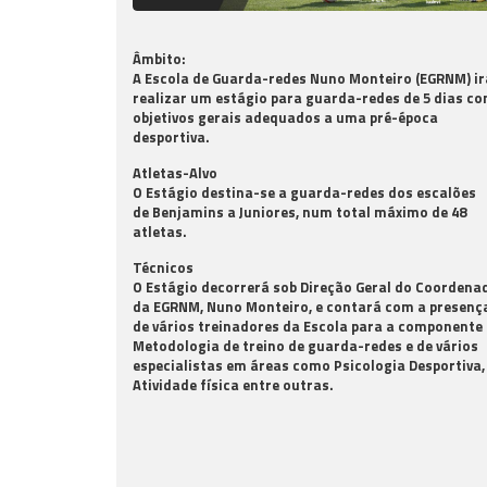
Âmbito:
A
Escola de Guarda-redes Nuno Monteiro (EGRNM)
ir
realizar um estágio para guarda-redes de 5 dias c
objetivos gerais adequados a uma pré-época
desportiva.
Atletas-Alvo
O Estágio destina-se a guarda-redes dos escalões
de
Benjamins a Juniores
, num total máximo de 48
atletas.
Técnicos
O Estágio decorrerá sob Direção Geral do Coordena
da EGRNM, Nuno Monteiro, e
contará com a presenç
de vários treinadores da Escola para a componente
Metodologia de treino de guarda-redes e de vários
especialistas em áreas como Psicologia Desportiva,
Atividade física entre outras.