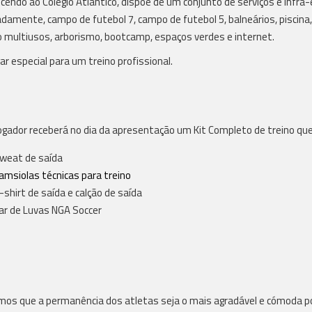
cendo ao Colégio Atlântico, dispõe de um conjunto de serviços e infra
amente, campo de futebol 7, campo de futebol 5, balneários, piscina, re
 multiusos, arborismo, bootcamp, espaços verdes e internet.
ar especial para um treino profissional.
ogador receberá no dia da apresentação um Kit Completo de treino qu
weat de saída
amsiolas técnicas para treino
-shirt de saída e calção de saída
ar de Luvas NGA Soccer
os que a permanência dos atletas seja o mais agradável e cómoda pos