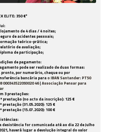
K ELITE: 350 €*
lui:
Alojamento de 4 dias / 4 noites;
Seguro de acidentes pessoais;
Formação teórico-prática;
Relatório de avaliação;
Diploma de participação;
ndições de pagamento:
agamento pode ser realizado de duas formas:
A pronto, por numerário, cheque ou por
nsferência bancária para
o IBAN Santander: PT50
8 000343522093020 46 | Associação Pensar para
ar
Em 3 prestações:
1ª prestação (no acto da inscrição): 125 €
2ª prestação (31.05.2020): 125 €
3ª prestação (15.07.2020): 100 €
istências:
a desistência for comunicada até ao dia 22 de Julho
2021, haverá lugar a devolução integral do valor