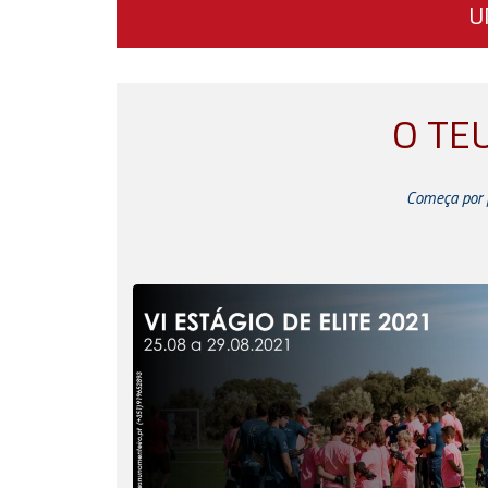
U
O TE
Começa por fa