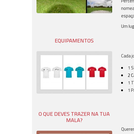
Perten
nomead
espaço
Um lug
EQUIPAMENTOS
Cada j
1 S
2 C
1 T
1 P
O QUE DEVES TRAZER NA TUA
MALA?
Querem