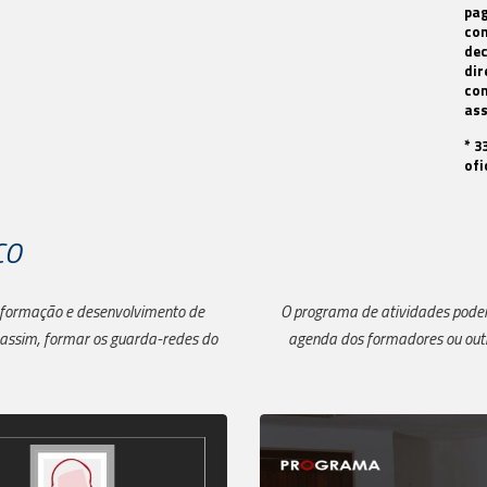
pag
com
dec
dir
com
as
* 3
ofi
CO
 formação e desenvolvimento de
O programa de atividades poderá
assim, formar os guarda-redes do
agenda dos formadores ou outr