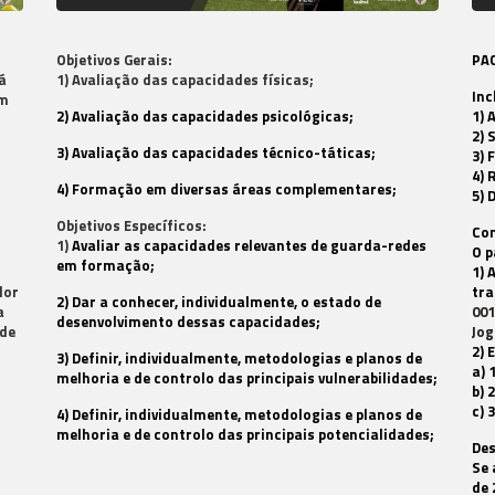
Objetivos Gerais:
PAC
á
1) Avaliação das ca
pacidades físicas;
Inc
om
2) Avaliação das capacidades psicológicas;
1) 
2) 
3) Avaliação das capacidades técnico-táticas;
3) 
4) 
4) Formação em diversas áreas complementares;
5) 
Objetivos Específicos:
Co
1)
Avaliar as capacidades relevantes de guarda-redes
O p
em formação;
1) 
dor
tra
2) Dar a conhecer, individualmente, o estado de
a
001
desenvolvimento dessas capacidades;
 de
Jog
2) 
3) Definir, individualmente, metodologias e planos de
a) 
melhoria e de controlo das principais vulnerabilidades;
b) 
c) 
4) Definir, individualmente, metodologias e planos de
melhoria e de controlo das principais potencialidades;
Des
Se 
de 