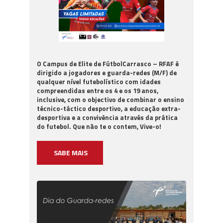
O Campus de Elite de FútbolCarrasco – RFAF é
dirigido a jogadores e guarda-redes (M/F) de
qualquer nível futebolístico com idades
compreendidas entre os 4 e os 19 anos,
inclusive, com o objectivo de combinar o ensino
técnico-táctico desportivo, a educação extra-
desportiva e a convivência através da prática
do futebol. Que não te o contem, Vive-o!
SABE MAIS