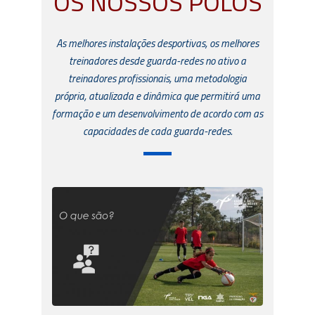
OS NOSSOS PÓLOS
As melhores instalações desportivas, os melhores
treinadores desde guarda-redes no ativo a
treinadores profissionais, uma metodologia
própria, atualizada e dinâmica que permitirá uma
formação e um desenvolvimento de acordo com as
capacidades de cada guarda-redes.