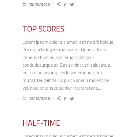
15/10/2016
TOP SCORES
Lorem ipsum dolor sit amet, est ne zril tibique.
Pro ei purto legere maluisset. Quod vidisse
imperdiet ius eu, mel eruditi detraxit
concludaturque ex. Est ex hinc veri salutatus,
eu cum adipiscing conclusionemque. Cum
mutat feugait te. Ex purto aperiri molestiae
vel, noster consequuntur interpretaris...
12/10/2016
HALF-TIME
Lorem ipsum dolor sit amet, est ne zril tibique.