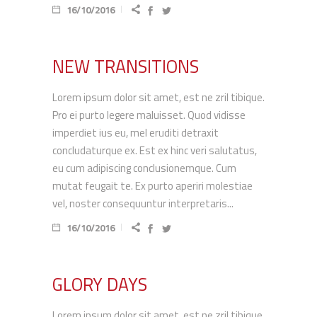
16/10/2016
NEW TRANSITIONS
Lorem ipsum dolor sit amet, est ne zril tibique.
Pro ei purto legere maluisset. Quod vidisse
imperdiet ius eu, mel eruditi detraxit
concludaturque ex. Est ex hinc veri salutatus,
eu cum adipiscing conclusionemque. Cum
mutat feugait te. Ex purto aperiri molestiae
vel, noster consequuntur interpretaris...
16/10/2016
GLORY DAYS
Lorem ipsum dolor sit amet, est ne zril tibique.