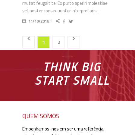
mutat feugait te. Ex purto aperiri molestiae
vel, noster consequuntur interpretaris...
11/10/2016
1
2
THINK BIG
START SMALL
QUEM SOMOS
Empenhamos-nos em ser uma referência,