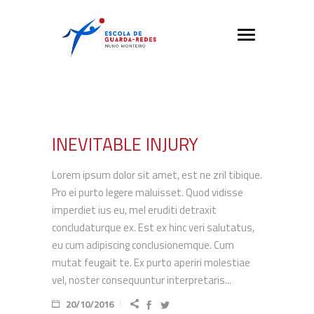
INEVITABLE INJURY
Lorem ipsum dolor sit amet, est ne zril tibique.
Pro ei purto legere maluisset. Quod vidisse
imperdiet ius eu, mel eruditi detraxit
concludaturque ex. Est ex hinc veri salutatus,
eu cum adipiscing conclusionemque. Cum
mutat feugait te. Ex purto aperiri molestiae
vel, noster consequuntur interpretaris...
20/10/2016