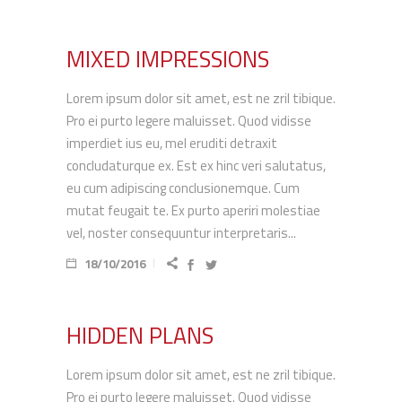
MIXED IMPRESSIONS
Lorem ipsum dolor sit amet, est ne zril tibique.
Pro ei purto legere maluisset. Quod vidisse
imperdiet ius eu, mel eruditi detraxit
concludaturque ex. Est ex hinc veri salutatus,
eu cum adipiscing conclusionemque. Cum
mutat feugait te. Ex purto aperiri molestiae
vel, noster consequuntur interpretaris...
18/10/2016
HIDDEN PLANS
Lorem ipsum dolor sit amet, est ne zril tibique.
Pro ei purto legere maluisset. Quod vidisse