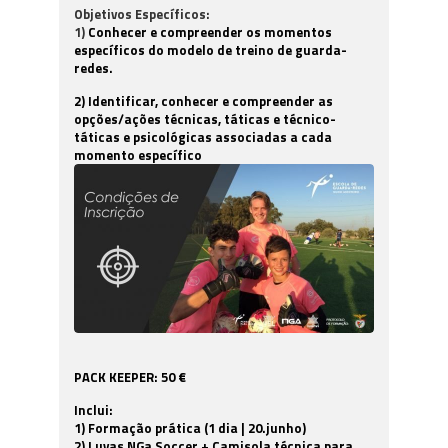
Objetivos Específicos:
1)
Conhecer e compreender os momentos
específicos do modelo de treino de guarda-
redes.
2) Identificar, conhecer e compreender as
opções/ações técnicas, táticas e técnico-
táticas e psicológicas associadas a cada
momento específico
PACK KEEPER: 50 €
Inclui:
1) Formação prática (1 dia | 20.junho)
2) Luvas NGa Soccer + Camisola técnica para