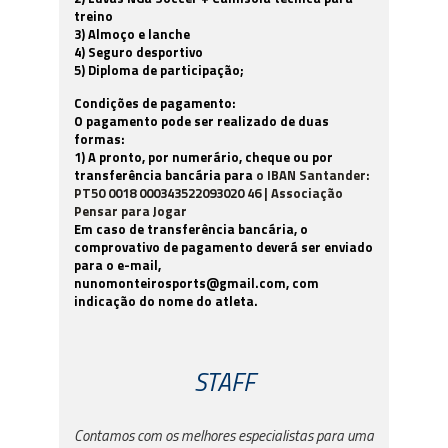
treino
3) Almoço e lanche
4) Seguro desportivo
5) Diploma de participação;
Condições de pagamento:
O pagamento pode ser realizado de duas
formas:
1) A pronto, por numerário, cheque ou por
transferência bancária para
o IBAN Santander:
PT50 0018 000343522093020 46 | Associação
Pensar para Jogar
Em caso de transferência bancária, o
comprovativo de pagamento deverá ser enviado
para o e-mail,
nunomonteirosports@gmail.com
, com
indicação do nome do atleta.
STAFF
Contamos com os melhores especialistas para uma