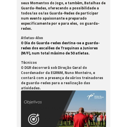
seus Momentos do Jogo, e também, Batalhas de
Guarda-Redes, oferecendo a possibilidade a
todos/as os/as Guarda-Redes de participar
num evento apaixonante e preparado
especificamente por e para eles, os guarda-
redes.
Atletas-Alvo
O Dia do Guarda-redes destina-se a guarda-
redes dos escalões de Traquinas a Juniores
(M/F), num total máximo de 50 atletas.
Técnicos
O DGR decorrerá sob Direção Geral do
Coordenador da EGRNM, Nuno Monteiro, e
contará com a presença de vários treinadores
de guarda-redes para a realização das
atividades.