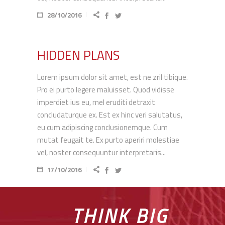
28/10/2016
HIDDEN PLANS
Lorem ipsum dolor sit amet, est ne zril tibique.
Pro ei purto legere maluisset. Quod vidisse
imperdiet ius eu, mel eruditi detraxit
concludaturque ex. Est ex hinc veri salutatus,
eu cum adipiscing conclusionemque. Cum
mutat feugait te. Ex purto aperiri molestiae
vel, noster consequuntur interpretaris...
17/10/2016
THINK BIG