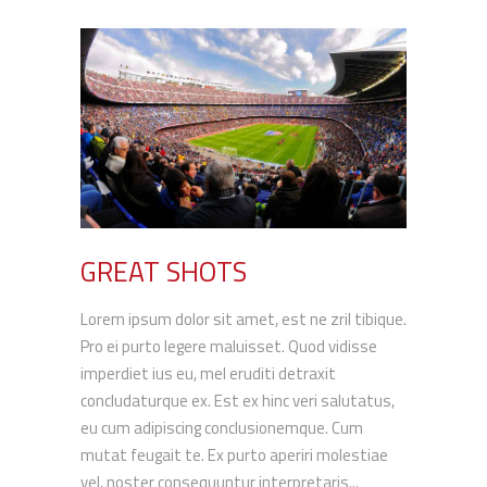
GREAT SHOTS
Lorem ipsum dolor sit amet, est ne zril tibique.
Pro ei purto legere maluisset. Quod vidisse
imperdiet ius eu, mel eruditi detraxit
concludaturque ex. Est ex hinc veri salutatus,
eu cum adipiscing conclusionemque. Cum
mutat feugait te. Ex purto aperiri molestiae
vel, noster consequuntur interpretaris...