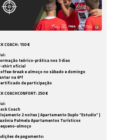
K COACH: 150 €
lui:
Formação teórico-prática nos 3 dias
T-shirt oficial
Coffee-break e almoço no sábado e domingo
Jantar na 6ªf
Certificado de participação
CK COACHCONFORT: 250 €
lui:
Pack Coach
Alojamento 2 noites | Apartamento Duplo “Estudio” |
azónia Palmela Apartamentos Turísticos
 Pequeno-almoço
ndições de pagamento: