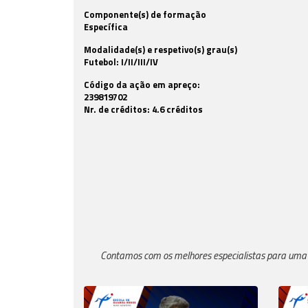
Componente(s) de formação
Específica
Modalidade(s) e respetivo(s) grau(s)
Futebol: I/II/III/IV
Código da ação em apreço:
239819702
Nr. de créditos: 4.6 créditos
Contamos com os melhores especialistas para uma 