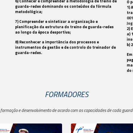
6) Conhecer e compreender a metodologia de treino de
O p
guarda-redes dominando os conteúdos da fórmula
1) 
metodológica;
tra
001
7) Compreender e sintetizar a organização e
Jog
planificação da estrutura do treino de guarda-redes
2) 
ao longo da época desportiva;
a) 
ins
8) Reconhecer a importância dos processos e
b) 
instrumentos de gestão e de controlo do treinador de
guarda-redes.
Em 
pag
mai
do 
FORMADORES
formação e desenvolvimento de acordo com as capacidades de cada guarda-