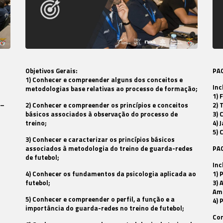
Objetivos Gerais:
PAC
1) Conhecer e compreender alguns dos conceitos e
Inc
metodologias base relativas ao processo de formação;
1) 
 –
2) Conhecer e compreender os princípios e conceitos
2) 
básicos associados à observação do processo de
3) 
treino;
4) 
5) 
3) Conhecer e caracterizar os princípios básicos
associados à metodologia do treino de guarda-redes
PA
de futebol;
Inc
4) Conhecer os fundamentos da psicologia aplicada ao
1) 
futebol;
3) 
Am
5) Conhecer e compreender o perfil, a função e a
4)
importância do guarda-redes no treino de futebol;
Co