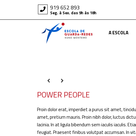
919 652 893
Seg. à Sex. das 9h às 18h
A ESCOLA
POWER PEOPLE
Proin dolor erat, imperdiet a purus sit amet, tincid
amet, pretium mauris. Proin nibh dolor, luctus dict
lacinia. In at ligula bibendum sem iaculis iaculis. E
feugiat. Praesent finibus volutpat accumsan. In vi