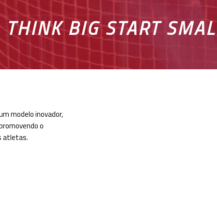
THINK BIG START SMAL
um modelo inovador,
 promovendo o
 atletas.