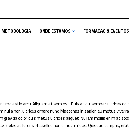
METODOLOGIA
ONDE ESTAMOS
FORMAÇÃO & EVENTOS
unt molestie arcu. Aliquam et sem est. Duis at dui semper, ultrices odio
um nulla non, ultrices ornare nunc. Maecenas in sapien eu metus viverra
tiam gravida dolor quis metus ultricies aliquet. Nullam mollis enim at sod
tae molestie lorem. Phasellus non efficitur risus. Quisque tempus, erat