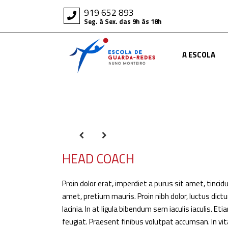
919 652 893
Seg. à Sex. das 9h às 18h
A ESCOLA
HEAD COACH
Proin dolor erat, imperdiet a purus sit amet, tincid
amet, pretium mauris. Proin nibh dolor, luctus dict
lacinia. In at ligula bibendum sem iaculis iaculis. E
feugiat. Praesent finibus volutpat accumsan. In vi