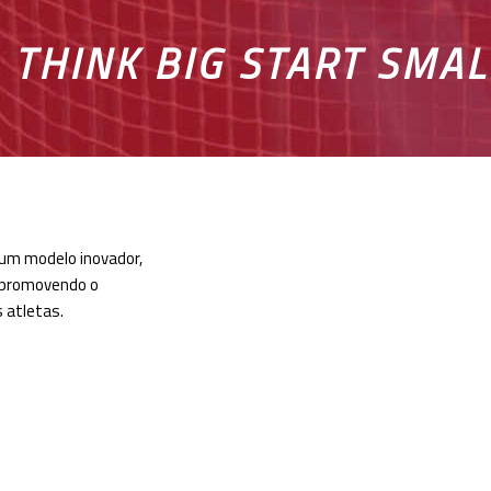
THINK BIG START SMAL
um modelo inovador,
 promovendo o
 atletas.