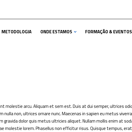
METODOLOGIA
ONDE ESTAMOS
FORMAÇÃO & EVENTOS
unt molestie arcu. Aliquam et sem est. Duis at dui semper, ultrices odio
um nulla non, ultrices ornare nunc. Maecenas in sapien eu metus viverra
tiam gravida dolor quis metus ultricies aliquet. Nullam mollis enim at sod
tae molestie lorem. Phasellus non efficitur risus. Quisque tempus, erat